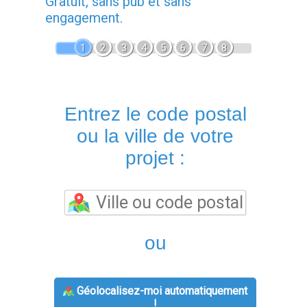
Gratuit, sans pub et sans
engagement.
1
2
3
4
5
6
7
8
Entrez le code postal
ou la ville de votre
projet :
ou
Géolocalisez-moi automatiquement
!