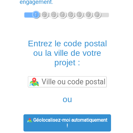
engagement.
1
2
3
4
5
6
7
8
Entrez le code postal
ou la ville de votre
projet :
ou
Géolocalisez-moi automatiquement
!