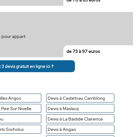
e pour appart
de 73 à 97 euros
3 devis gratuit en ligne ici ↑
illes Angos
Devis à Castetnau Camblong
t Pee Sur Nivelle
Devis à Maslacq
ou
Devis à La Bastide Clairence
ets Sorholus
Devis à Angais