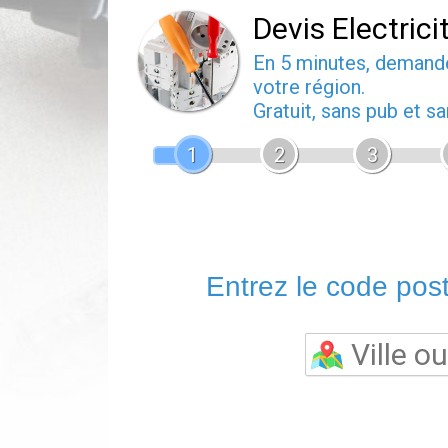
Devis Electrici
En 5 minutes, deman
votre région.
Gratuit, sans pub et 
1
2
3
Entrez le code posta