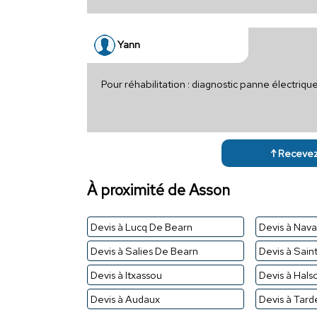
Yann
Pour réhabilitation : diagnostic panne électriqu
↑ Recevez 
À proximité de Asson
Devis à Lucq De Bearn
Devis à Nava
Devis à Salies De Bearn
Devis à Sain
Devis à Itxassou
Devis à Hals
Devis à Audaux
Devis à Tard