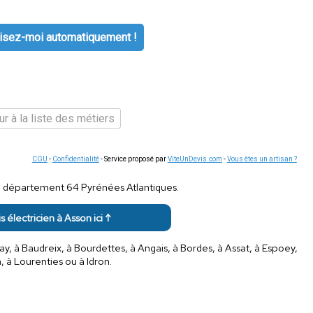
isez-moi automatiquement !
r à la liste des métiers
CGU
-
Confidentialité
- Service proposé par
ViteUnDevis.com
-
Vous êtes un artisan ?
le département 64 Pyrénées Atlantiques.
s électricien à Asson ici ↑
, à Baudreix, à Bourdettes, à Angais, à Bordes, à Assat, à Espoey,
 à Lourenties ou à Idron.