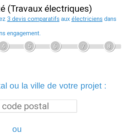
té (Travaux électriques)
dez
3 devis comparatifs
aux
électriciens
dans
sans engagement.
4
5
6
7
8
l ou la ville de votre projet :
ou