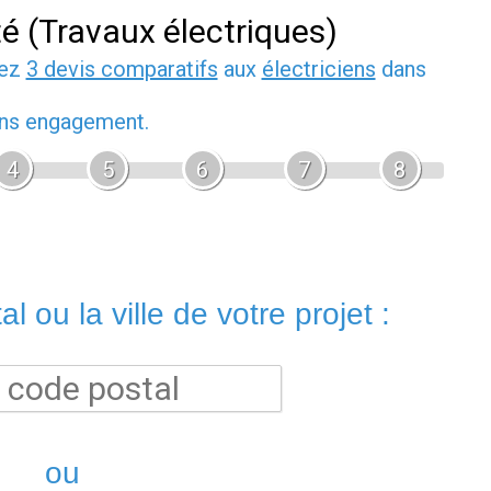
té (Travaux électriques)
dez
3 devis comparatifs
aux
électriciens
dans
sans engagement.
4
5
6
7
8
l ou la ville de votre projet :
ou