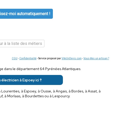
isez-moi automatiquement !
r à la liste des métiers
CGU
-
Confidentialité
- Service proposé par
ViteUnDevis.com
-
Vous êtes un artisan ?
ège dans le département 64 Pyrénées Atlantiques.
s électricien à Espoey ici ↑
ourenties, à Espoey, à Ousse, à Angais, à Bordes, à Assat, à
uf, à Morlaas, à Bourdettes ou à Lespourcy.