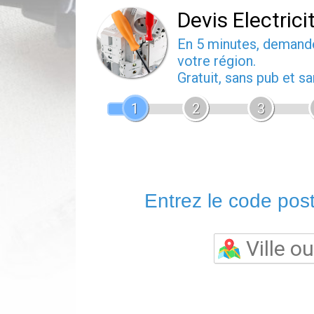
Devis Electrici
En 5 minutes, deman
votre région.
Gratuit, sans pub et 
1
2
3
Entrez le code posta