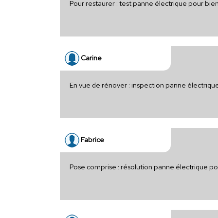
Pour restaurer : test panne électrique pour bie
Carine
En vue de rénover : inspection panne électriq
Fabrice
Pose comprise : résolution panne électrique po