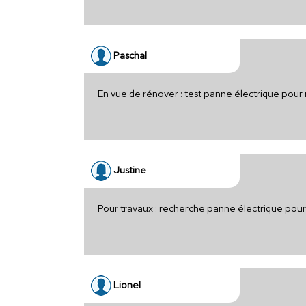
Paschal
En vue de rénover : test panne électrique pour
Justine
Pour travaux : recherche panne électrique pou
Lionel