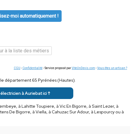
isez-moi automatiquement !
r à la liste des métiers
CGU
-
Confidentialité
- Service proposé par
ViteUnDevis.com
-
Vous êtes un artisan ?
ns le département 65 Pyrénées (Hautes).
 électricien à Auriebat ici ↑
mbeye, à Lahitte Toupiere, à Vic En Bigorre, à Saint Lezer, à
stens De Bigorre, à Viella, à Cahuzac Sur Adour, à Lespourcy ou à