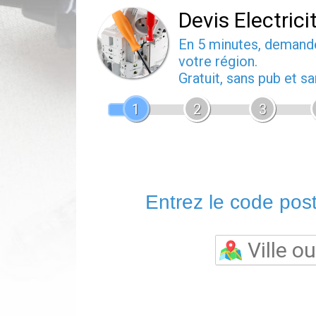
Devis Electrici
En 5 minutes, deman
votre région.
Gratuit, sans pub et 
1
2
3
Entrez le code posta