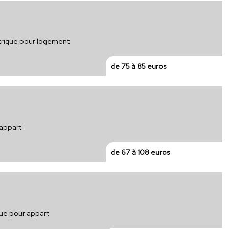
ectrique pour logement
de 75 à 85 euros
 appart
de 67 à 108 euros
que pour appart