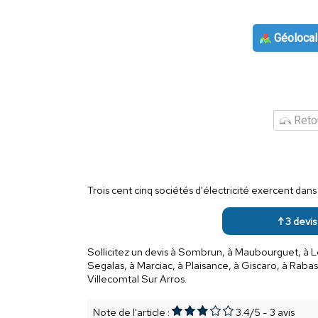
Géolocal
Retou
Trois cent cinq sociétés d'électricité exercent da
↑ 3 devis
Sollicitez un devis à Sombrun, à Maubourguet, à Le
Segalas, à Marciac, à Plaisance, à Giscaro, à Raba
Villecomtal Sur Arros.
Note de l'article :
3.4
/
5
-
3
avis