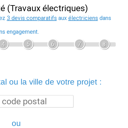
té (Travaux électriques)
dez
3 devis comparatifs
aux
électriciens
dans
sans engagement.
4
5
6
7
8
l ou la ville de votre projet :
ou