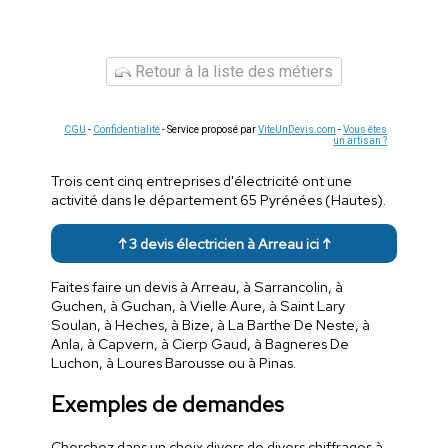
Retour à la liste des métiers
CGU
-
Confidentialité
- Service proposé par
ViteUnDevis.com
-
Vous êtes
un artisan ?
Trois cent cinq entreprises d'électricité ont une
activité dans le département 65 Pyrénées (Hautes).
↑ 3 devis électricien à Arreau ici ↑
Faites faire un devis à Arreau, à Sarrancolin, à
Guchen, à Guchan, à Vielle Aure, à Saint Lary
Soulan, à Heches, à Bize, à La Barthe De Neste, à
Anla, à Capvern, à Cierp Gaud, à Bagneres De
Luchon, à Loures Barousse ou à Pinas.
Exemples de demandes
Cherchez dans un choix divers de divers chiffrages à