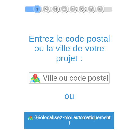
1
2
3
4
5
6
7
8
Entrez le code postal
ou la ville de votre
projet :
ou
Géolocalisez-moi automatiquement
!