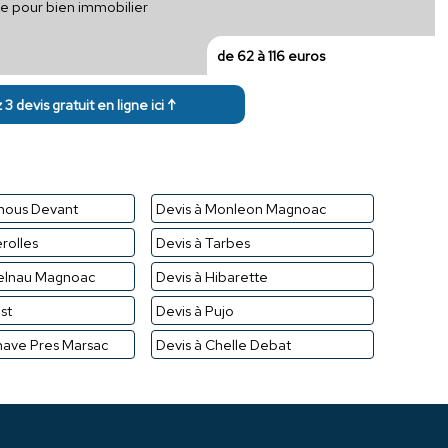
que pour bien immobilier
de 62 à 116 euros
3 devis gratuit en ligne ici ↑
rnous Devant
Devis à Monleon Magnoac
rolles
Devis à Tarbes
telnau Magnoac
Devis à Hibarette
st
Devis à Pujo
enave Pres Marsac
Devis à Chelle Debat