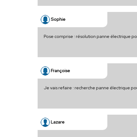
Sophie
Pose comprise : résolution panne électrique p
Françoise
Je vais refaire : recherche panne électrique p
Lazare