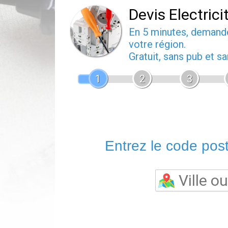
Devis Electrici
En 5 minutes, deman
votre région.
Gratuit, sans pub et 
1
2
3
Entrez le code posta