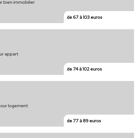
ur bien immobilier
de 67 à 103 euros
our appart
de 74 à 102 euros
 pour logement
de 77 à 89 euros