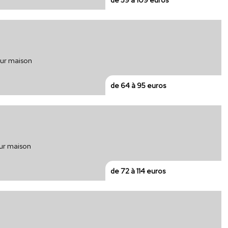
our maison
de 64 à 95 euros
our maison
de 72 à 114 euros