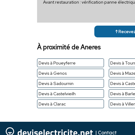
Avant restauration : vérification panne électri
↑ Recevez 
À proximité de Aneres
Devis à Poueyferre
Devis à Tou
Devis à Genos
Devis à Maze
Devis à Sadournin
Devis à Cas
Devis à Castelvieilh
Devis à Barle
Devis à Clarac
Devis à Vill
|
Contact