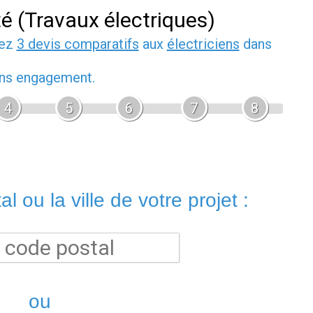
té (Travaux électriques)
dez
3 devis comparatifs
aux
électriciens
dans
sans engagement.
4
5
6
7
8
l ou la ville de votre projet :
ou