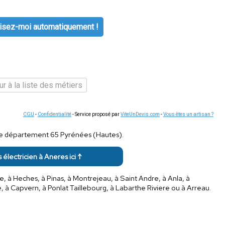
isez-moi automatiquement !
r à la liste des métiers
CGU
-
Confidentialité
- Service proposé par
ViteUnDevis.com
-
Vous êtes un artisan ?
ns le département 65 Pyrénées (Hautes).
s électricien à Aneres ici ↑
e, à Heches, à Pinas, à Montrejeau, à Saint Andre, à Anla, à
à Capvern, à Ponlat Taillebourg, à Labarthe Riviere ou à Arreau.