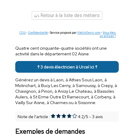
Retour à la liste des métiers
CGU
-
Confidentialité
- Service proposé par
ViteUnDevis.com
-
Vous êtes
un artisan ?
Quatre cent cinquante-quatre sociétés ont une
activité dans le département 02 Aisne.
↑ 3 devis électricien à Urcel ici ↑
Générez un devis à Laon, à Athies Sous Laon, à
Molinchart, à Bucy Les Cerny, à Samoussy, à Crepy, à
Chavignon, à Pinon, à Anizy Le Chateau, à Bassoles
Aulers, à St Erme Outre Et Ramecourt, à Corbeny, à
Vailly Sur Aisne, à Charmes ou à Sissonne.
Note de l'article :
4.2
/
5
-
3
avis
Exemples de demandes