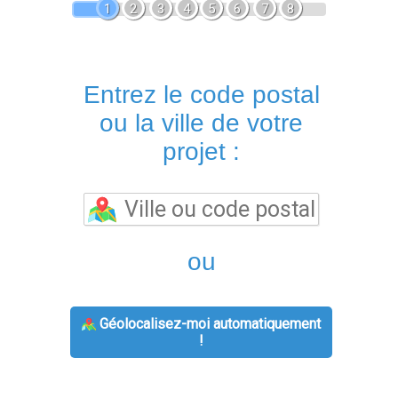
1
2
3
4
5
6
7
8
Entrez le code postal
ou la ville de votre
projet :
ou
Géolocalisez-moi automatiquement
!