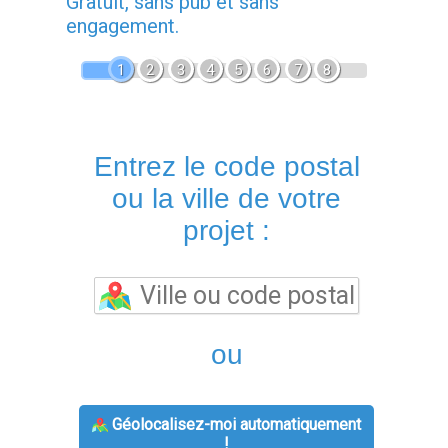
Gratuit, sans pub et sans
engagement.
1
2
3
4
5
6
7
8
Entrez le code postal
ou la ville de votre
projet :
ou
Géolocalisez-moi automatiquement
!