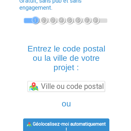
Gratuit, sans pub et sans
engagement.
1
2
3
4
5
6
7
8
Entrez le code postal
ou la ville de votre
projet :
ou
Géolocalisez-moi automatiquement
!