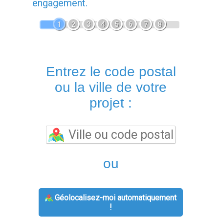
engagement.
1
2
3
4
5
6
7
8
Entrez le code postal
ou la ville de votre
projet :
ou
Géolocalisez-moi automatiquement
!