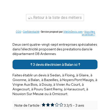
Retour à la liste des métiers
CGU
-
Confidentialité
- Service proposé par
ViteUnDevis.com
-
Vous êtes
un artisan ?
Deux cent quatre-vingt-sept entreprises spécialisées
dans l'électricité proposent des prestations dans le
département 08 Ardennes.
↑ 3 devis électricien à Balan ici ↑
Faites établir un devis à Sedan, à Floing, à Glaire, à
Givonne, à Balan, à Bazeilles, à Noyers Pont Maugis, à
Vrigne Aux Bois, à Douzy, à Vivier Au Court, à
Angecourt, à Pouru Saint Remy, à Haraucourt, à
Nouvion Sur Meuse ou à Omicourt.
Note de l'article :
3.3
/
5
-
3
avis