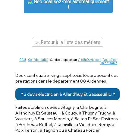
Géolocalisez-moi automatiquement
!
Retour à la liste des métiers
CGU
-
Confidentialité
- Service proposé par
ViteUnDevis.com
-
Vous êtes
un artisan ?
Deux cent quatre-vingt-sept sociétés proposent des
prestations dans le département 08 Ardennes.
↑ 3 devis électricien à Alland'huy Et Sausseuil ici ↑
Faites établir un devis à Attigny, à Charbogne, à
Alland'huy Et Sausseuil, à Coucy, à Thugny Trugny, à
Vouziers, à Saulces Monclin, à Bairon Et Ses Environs,
à Perthes, à Rethel, à Juniville, à Viel Saint Remy, à
Poix Terron, à Tagnon ou à Chateau Porcien.