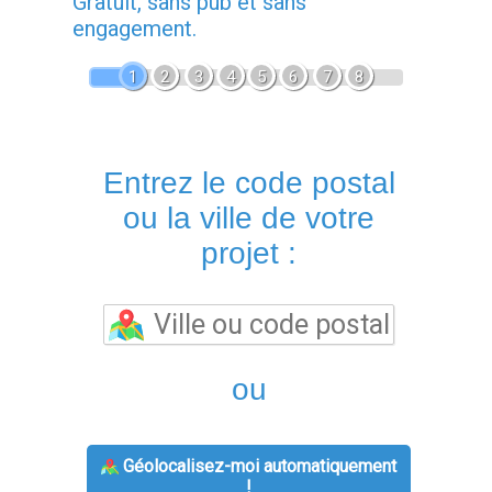
Gratuit, sans pub et sans
engagement.
1
2
3
4
5
6
7
8
Entrez le code postal
ou la ville de votre
projet :
ou
Géolocalisez-moi automatiquement
!