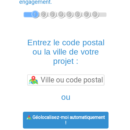
engagement.
1
2
3
4
5
6
7
8
Entrez le code postal
ou la ville de votre
projet :
ou
Géolocalisez-moi automatiquement
!