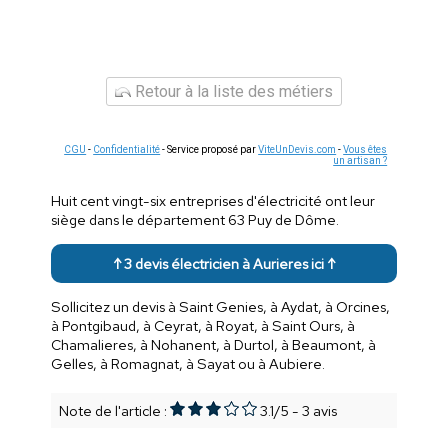
Retour à la liste des métiers
CGU
-
Confidentialité
- Service proposé par
ViteUnDevis.com
-
Vous êtes
un artisan ?
Huit cent vingt-six entreprises d'électricité ont leur
siège dans le département 63 Puy de Dôme.
↑ 3 devis électricien à Aurieres ici ↑
Sollicitez un devis à Saint Genies, à Aydat, à Orcines,
à Pontgibaud, à Ceyrat, à Royat, à Saint Ours, à
Chamalieres, à Nohanent, à Durtol, à Beaumont, à
Gelles, à Romagnat, à Sayat ou à Aubiere.
Note de l'article :
3.1
/
5
-
3
avis