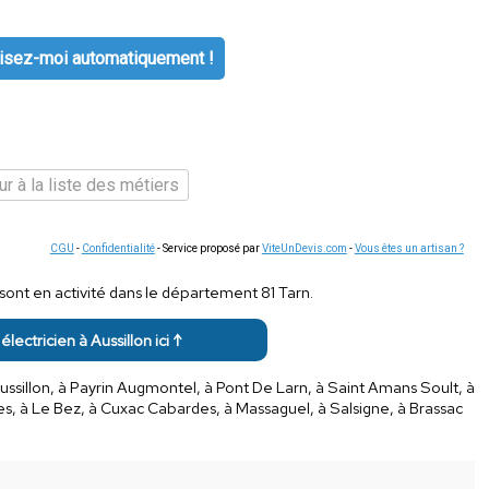
isez-moi automatiquement !
r à la liste des métiers
CGU
-
Confidentialité
- Service proposé par
ViteUnDevis.com
-
Vous êtes un artisan ?
sont en activité dans le département 81 Tarn.
 électricien à Aussillon ici ↑
sillon, à Payrin Augmontel, à Pont De Larn, à Saint Amans Soult, à
es, à Le Bez, à Cuxac Cabardes, à Massaguel, à Salsigne, à Brassac