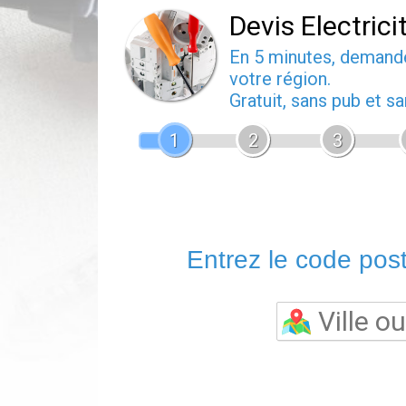
Devis Electrici
En 5 minutes, deman
votre région.
Gratuit, sans pub et 
1
2
3
Entrez le code posta