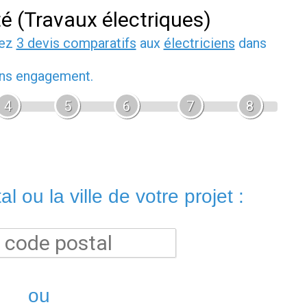
té (Travaux électriques)
dez
3 devis comparatifs
aux
électriciens
dans
sans engagement.
4
5
6
7
8
l ou la ville de votre projet :
ou