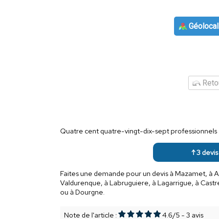
Géolocal
Retou
Quatre cent quatre-vingt-dix-sept professionnels 
↑ 3 devis
Faites une demande pour un devis à Mazamet, à Aus
Valdurenque, à Labruguiere, à Lagarrigue, à Castr
ou à Dourgne.
Note de l'article :
4.6
/
5
-
3
avis