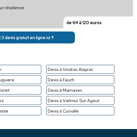
ur résidence
de 64 à 120 euros
3 devis gratuit en ligne ici ↑
n
Devis à Vindrac Alayrac
uguiere
Devis à Fauch
pinet
Devis à Marnaves
ez
Devis à Vielmur Sur Agout
texte
Devis à Curvalle