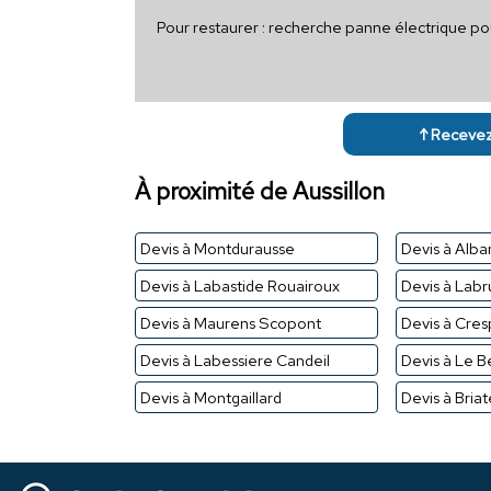
Pour restaurer : recherche panne électrique po
↑ Recevez 
À proximité de Aussillon
Devis à Montdurausse
Devis à Alba
Devis à Labastide Rouairoux
Devis à Labr
Devis à Maurens Scopont
Devis à Cres
Devis à Labessiere Candeil
Devis à Le B
Devis à Montgaillard
Devis à Bria