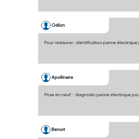
Odilon
Pour restaurer : identification panne électriqu
Apollinaire
Pose en neuf : : diagnostic panne électrique po
Benoit