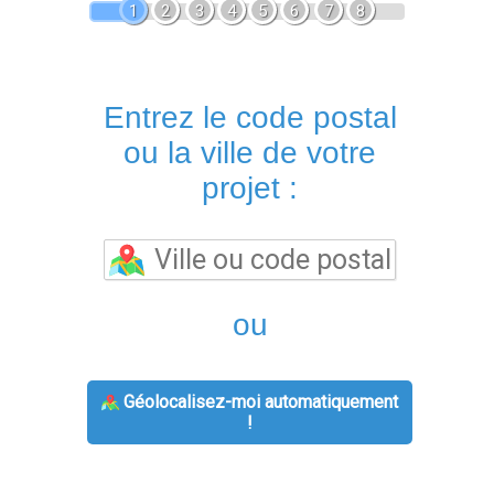
1
2
3
4
5
6
7
8
Entrez le code postal
ou la ville de votre
projet :
ou
Géolocalisez-moi automatiquement
!