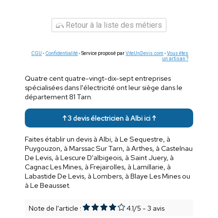
Retour à la liste des métiers
CGU
-
Confidentialité
- Service proposé par
ViteUnDevis.com
-
Vous êtes
un artisan ?
Quatre cent quatre-vingt-dix-sept entreprises
spécialisées dans l'électricité ont leur siège dans le
département 81 Tarn.
↑ 3 devis électricien à Albi ici ↑
Faites établir un devis à Albi, à Le Sequestre, à
Puygouzon, à Marssac Sur Tarn, à Arthes, à Castelnau
De Levis, à Lescure D'albigeois, à Saint Juery, à
Cagnac Les Mines, à Frejairolles, à Lamillarie, à
Labastide De Levis, à Lombers, à Blaye Les Mines ou
à Le Beausset.
Note de l'article :
4.1
/
5
-
3
avis