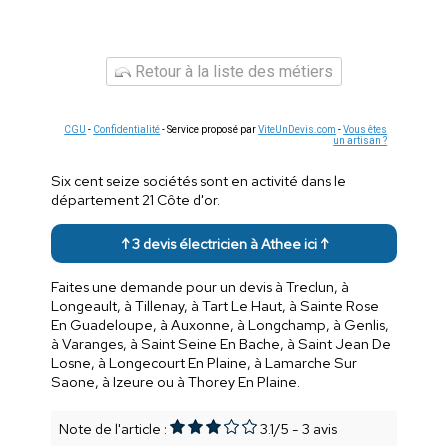
Retour à la liste des métiers
CGU
-
Confidentialité
- Service proposé par
ViteUnDevis.com
-
Vous êtes
un artisan ?
Six cent seize sociétés sont en activité dans le
département 21 Côte d'or.
↑ 3 devis électricien à Athee ici ↑
Faites une demande pour un devis à Treclun, à
Longeault, à Tillenay, à Tart Le Haut, à Sainte Rose
En Guadeloupe, à Auxonne, à Longchamp, à Genlis,
à Varanges, à Saint Seine En Bache, à Saint Jean De
Losne, à Longecourt En Plaine, à Lamarche Sur
Saone, à Izeure ou à Thorey En Plaine.
Note de l'article :
3.1
/
5
-
3
avis