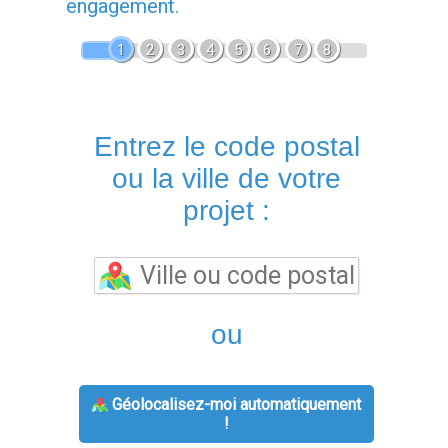
engagement.
1
2
3
4
5
6
7
8
Entrez le code postal
ou la ville de votre
projet :
ou
Géolocalisez-moi automatiquement
!