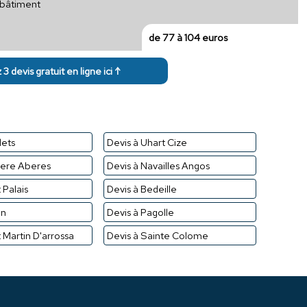
r bâtiment
de 77 à 104 euros
3 devis gratuit en ligne ici ↑
dets
Devis à Uhart Cize
bere Aberes
Devis à Navailles Angos
 Palais
Devis à Bedeille
in
Devis à Pagolle
 Martin D'arrossa
Devis à Sainte Colome