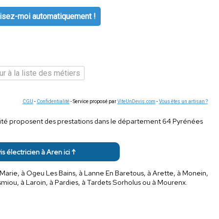
isez-moi automatiquement !
r à la liste des métiers
CGU
-
Confidentialité
- Service proposé par
ViteUnDevis.com
-
Vous êtes un artisan ?
icité proposent des prestations dans le département 64 Pyrénées
is électricien à Aren ici ↑
Marie, à Ogeu Les Bains, à Lanne En Baretous, à Arette, à Monein,
miou, à Laroin, à Pardies, à Tardets Sorholus ou à Mourenx.