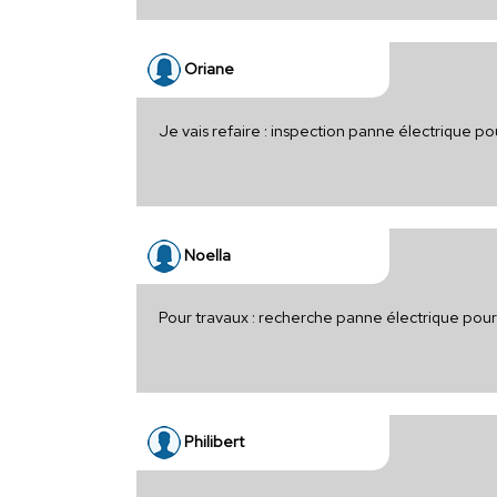
Oriane
Je vais refaire : inspection panne électrique p
Noella
Pour travaux : recherche panne électrique pou
Philibert