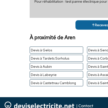
Pour réhabilitation : test panne électrique pou
↑ Recevez 
À proximité de Aren
Devis à Gelos
Devis à Sen
Devis à Tardets Sorholus
Devis à Cor
Devis à Aubin
Devis à Saint
Devis à Labeyrie
Devis à Asca
Devis à Castetnau Camblong
Devis à Saint
|
Contact