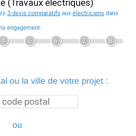
té (Travaux électriques)
dez
3 devis comparatifs
aux
électriciens
dans
sans engagement.
4
5
6
7
8
l ou la ville de votre projet :
ou