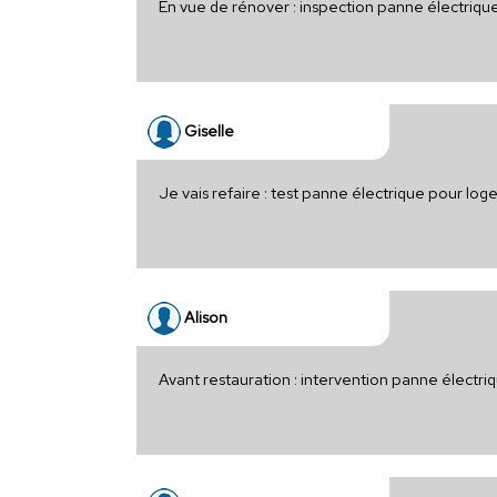
En vue de rénover : inspection panne électriqu
Giselle
Je vais refaire : test panne électrique pour lo
Alison
Avant restauration : intervention panne électri