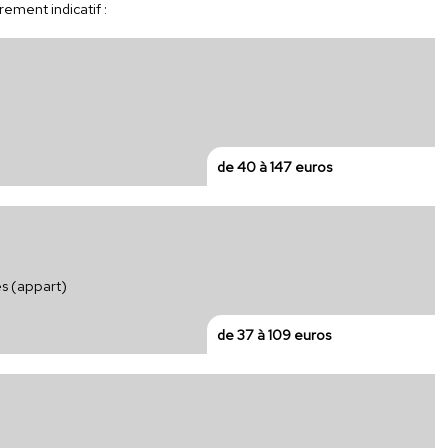
rement indicatif :
e
de 40 à 147 euros
es (appart)
de 37 à 109 euros