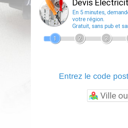
Devis Electrici
En 5 minutes, deman
votre région.
Gratuit, sans pub et 
1
2
3
Entrez le code posta