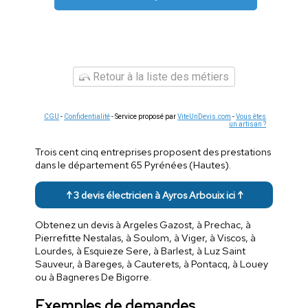
Retour à la liste des métiers
CGU
-
Confidentialité
- Service proposé par
ViteUnDevis.com
-
Vous êtes
un artisan ?
Trois cent cinq entreprises proposent des prestations
dans le département 65 Pyrénées (Hautes).
↑ 3 devis électricien à Ayros Arbouix ici ↑
Obtenez un devis à Argeles Gazost, à Prechac, à
Pierrefitte Nestalas, à Soulom, à Viger, à Viscos, à
Lourdes, à Esquieze Sere, à Barlest, à Luz Saint
Sauveur, à Bareges, à Cauterets, à Pontacq, à Louey
ou à Bagneres De Bigorre.
Exemples de demandes