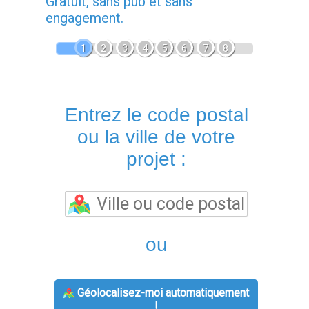
Gratuit, sans pub et sans
engagement.
1
2
3
4
5
6
7
8
Entrez le code postal
ou la ville de votre
projet :
ou
Géolocalisez-moi automatiquement
!