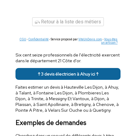
Retour à la liste des métiers
CGU
-
Confidentialité
- Service proposé par
ViteUnDevis.com
-
Vous êtes
un artisan ?
Six cent seize professionnels de l'électricité exercent
dans le département 21 Côte d'or.
↑ 3 devis électricien à Ahuy ici ↑
Faites estimer un devis à Hauteville Les Dijon, à Ahuy,
à Talant, à Fontaine Les Dijon, à Plombieres Les
Dijon, à Trinite, à Messigny Et Vantoux, à Dijon, à
Plaissan, à Saint Apollinaire, à Bretigny, à Chenove, à
Pointe A Pitre, à Velars Sur Ouche ou à Quetigny.
Exemples de demandes
Cherchez dans un recueil de différents devis à titre