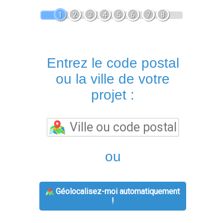
1
2
3
4
5
6
7
8
Entrez le code postal
ou la ville de votre
projet :
ou
Géolocalisez-moi automatiquement
!