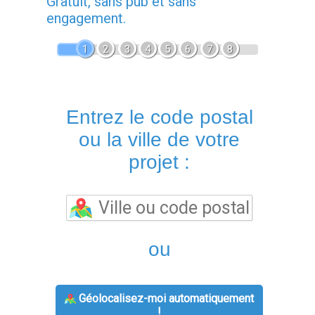
Gratuit, sans pub et sans
engagement.
1
2
3
4
5
6
7
8
Entrez le code postal
ou la ville de votre
projet :
ou
Géolocalisez-moi automatiquement
!