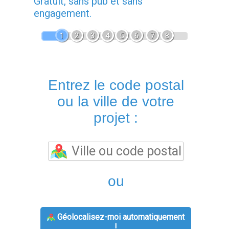
Gratuit, sans pub et sans
engagement.
1
2
3
4
5
6
7
8
Entrez le code postal
ou la ville de votre
projet :
ou
Géolocalisez-moi automatiquement
!