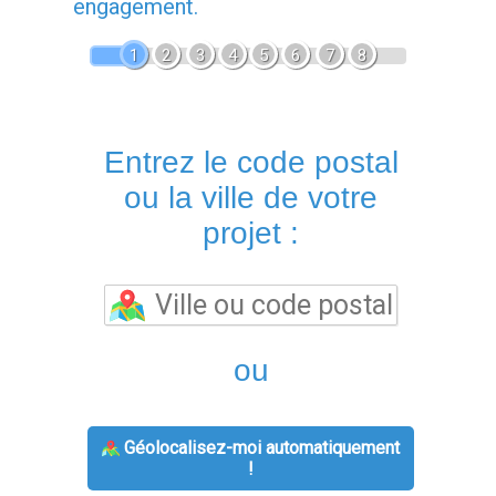
engagement.
1
2
3
4
5
6
7
8
Entrez le code postal
ou la ville de votre
projet :
ou
Géolocalisez-moi automatiquement
!