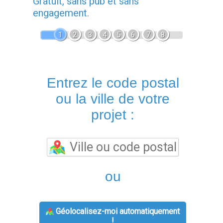
Gratuit, sans pub et sans
engagement.
1
2
3
4
5
6
7
8
Entrez le code postal
ou la ville de votre
projet :
ou
Géolocalisez-moi automatiquement
!