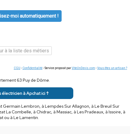
isez-moi automatiquement !
r à la liste des métiers
CGU
-
Confidentialité
- Service proposé par
ViteUnDevis.com
-
Vous êtes un artisan ?
épartement 63 Puy de Dôme.
s électricien à Apchat ici ↑
nt Germain Lembron, à Lempdes Sur Allagnon, à Le Breuil Sur
at La Combelle, à Chidrac, à Massiac, à Les Pradeaux, à Issoire, à
at ou à Le Lamentin.