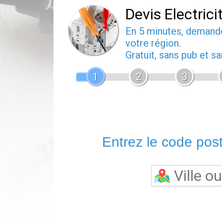
Devis Electrici
En 5 minutes, deman
votre région.
Gratuit, sans pub et 
1
2
3
Entrez le code posta