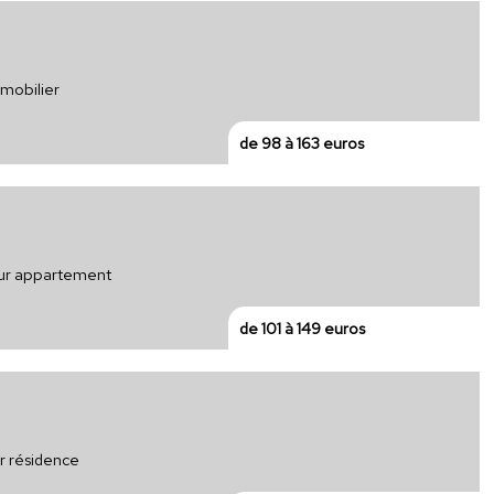
mmobilier
de 98 à 163 euros
our appartement
de 101 à 149 euros
ur résidence