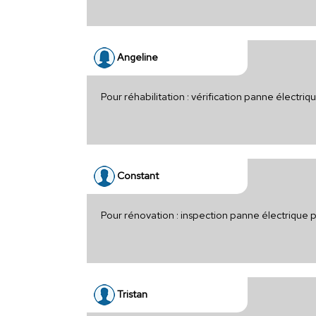
Angeline
Pour réhabilitation : vérification panne électri
Constant
Pour rénovation : inspection panne électrique 
Tristan