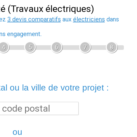
té (Travaux électriques)
dez
3 devis comparatifs
aux
électriciens
dans
sans engagement.
4
5
6
7
8
l ou la ville de votre projet :
ou