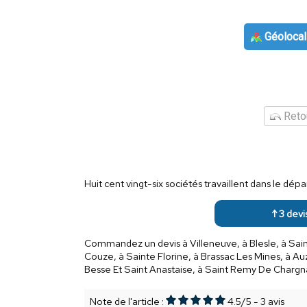
Géolocal
Retou
Huit cent vingt-six sociétés travaillent dans le d
↑ 3 devi
Commandez un devis à Villeneuve, à Blesle, à Sai
Couze, à Sainte Florine, à Brassac Les Mines, à Auz
Besse Et Saint Anastaise, à Saint Remy De Chargn
Note de l'article :
4.5
/
5
-
3
avis