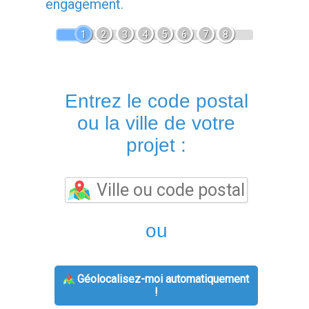
engagement.
1
2
3
4
5
6
7
8
Entrez le code postal
ou la ville de votre
projet :
ou
Géolocalisez-moi automatiquement
!