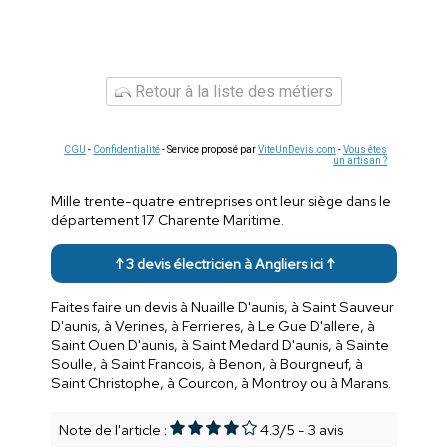
Retour à la liste des métiers
CGU
-
Confidentialité
- Service proposé par
ViteUnDevis.com
-
Vous êtes
un artisan ?
Mille trente-quatre entreprises ont leur siège dans le
département 17 Charente Maritime.
↑ 3 devis électricien à Angliers ici ↑
Faites faire un devis à Nuaille D'aunis, à Saint Sauveur
D'aunis, à Verines, à Ferrieres, à Le Gue D'allere, à
Saint Ouen D'aunis, à Saint Medard D'aunis, à Sainte
Soulle, à Saint Francois, à Benon, à Bourgneuf, à
Saint Christophe, à Courcon, à Montroy ou à Marans.
Note de l'article :
4.3
/
5
-
3
avis