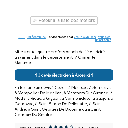
Retour à la liste des métiers
CGU
-
Confidentialité
- Service proposé par
ViteUnDevis.com
-
Vous êtes
un artisan ?
Mille trente-quatre professionnels de l'électricité
travaillent dans le département 17 Charente
Maritime.
↑ 3 devis électricien à Arces ici ↑
Faites faire un devis à Cozes, à Meursac, à Semussac,
à Montpellier De Medillan, à Meschers Sur Gironde, à
Medis, à Rioux, à Gigean, à Corme Ecluse, à Saujon, à
Gemozac, à Saint Simon De Pellouaille, à Saint
Andre, à Saint Georges De Didonne ou à Saint
Germain Du Seudre.
Note de l'article :
3.8
/
5
-
3
avis