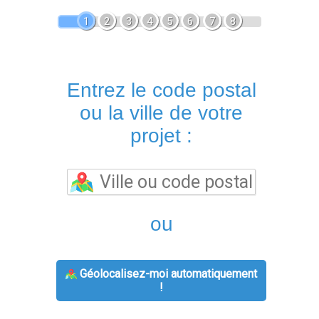
1
2
3
4
5
6
7
8
Entrez le code postal
ou la ville de votre
projet :
ou
Géolocalisez-moi automatiquement
!