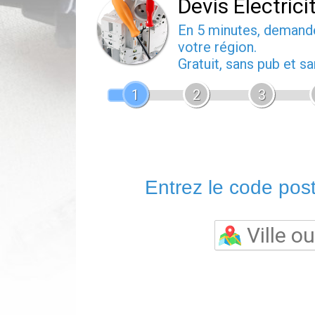
Devis Electrici
En 5 minutes, deman
votre région.
Gratuit, sans pub et 
1
2
3
Entrez le code posta