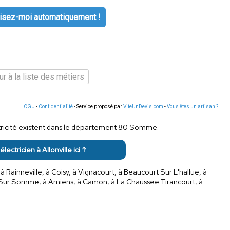
isez-moi automatiquement !
r à la liste des métiers
CGU
-
Confidentialité
- Service proposé par
ViteUnDevis.com
-
Vous êtes un artisan ?
ectricité existent dans le département 80 Somme.
électricien à Allonville ici ↑
à Rainneville, à Coisy, à Vignacourt, à Beaucourt Sur L'hallue, à
lly Sur Somme, à Amiens, à Camon, à La Chaussee Tirancourt, à