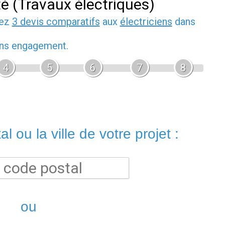
té (Travaux électriques)
dez
3 devis comparatifs
aux
électriciens
dans
sans engagement.
4
5
6
7
8
l ou la ville de votre projet :
ou