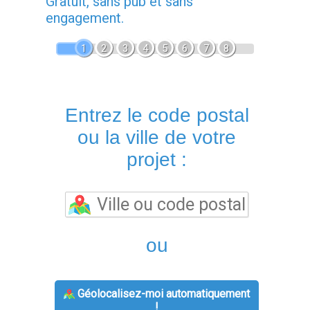
Gratuit, sans pub et sans
engagement.
1
2
3
4
5
6
7
8
Entrez le code postal
ou la ville de votre
projet :
ou
Géolocalisez-moi automatiquement
!