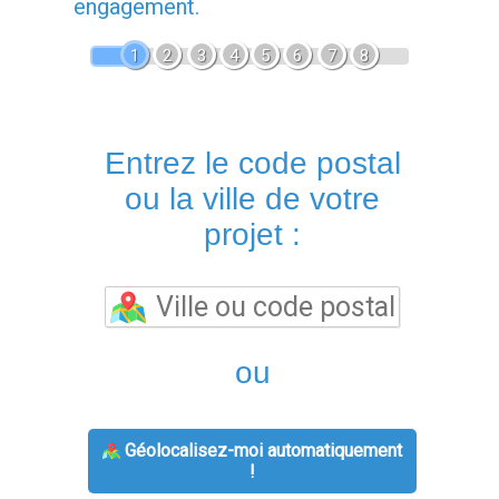
engagement.
1
2
3
4
5
6
7
8
Entrez le code postal
ou la ville de votre
projet :
ou
Géolocalisez-moi automatiquement
!