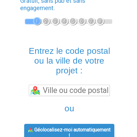
Gratuit, sans pub et sans
engagement.
1
2
3
4
5
6
7
8
Entrez le code postal
ou la ville de votre
projet :
ou
Géolocalisez-moi automatiquement
!