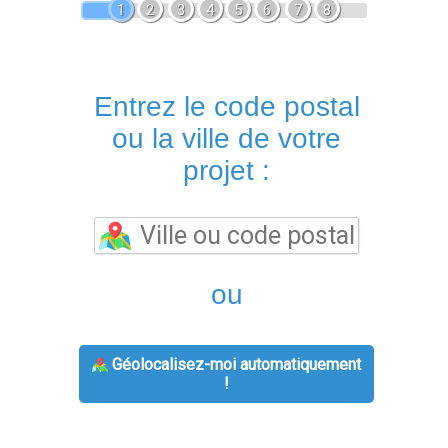
1
2
3
4
5
6
7
8
Entrez le code postal
ou la ville de votre
projet :
ou
Géolocalisez-moi automatiquement
!