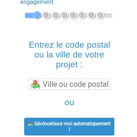
engagement.
1
2
3
4
5
6
7
8
Entrez le code postal
ou la ville de votre
projet :
ou
Géolocalisez-moi automatiquement
!