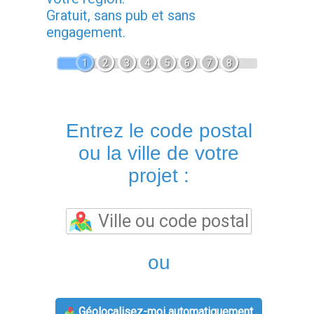
Gratuit, sans pub et sans
engagement.
1
2
3
4
5
6
7
8
Entrez le code postal
ou la ville de votre
projet :
ou
Géolocalisez-moi automatiquement