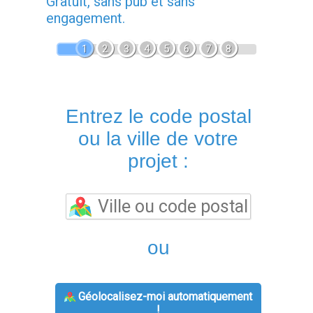
Gratuit, sans pub et sans
engagement.
1
2
3
4
5
6
7
8
Entrez le code postal
ou la ville de votre
projet :
ou
Géolocalisez-moi automatiquement
!