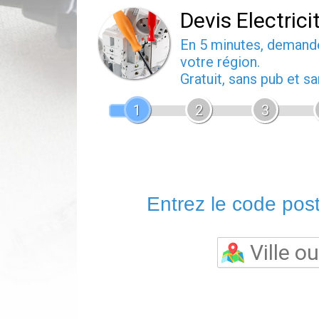
Devis Electrici
En 5 minutes, deman
votre région.
Gratuit, sans pub et 
1
2
3
Entrez le code posta