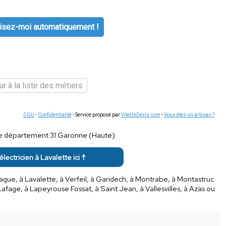
isez-moi automatiquement !
r à la liste des métiers
CGU
-
Confidentialité
- Service proposé par
ViteUnDevis.com
-
Vous êtes un artisan ?
s le département 31 Garonne (Haute).
électricien à Lavalette ici ↑
nague, à Lavalette, à Verfeil, à Garidech, à Montrabe, à Montastruc
afage, à Lapeyrouse Fossat, à Saint Jean, à Vallesvilles, à Azas ou