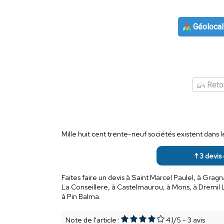
Géolocal
Retou
Mille huit cent trente-neuf sociétés existent dan
↑ 3 devis 
Faites faire un devis à Saint Marcel Paulel, à Grag
La Conseillere, à Castelmaurou, à Mons, à Dremil L
à Pin Balma.
Note de l'article :
4.1
/
5
-
3
avis