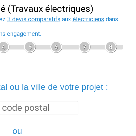
té (Travaux électriques)
dez
3 devis comparatifs
aux
électriciens
dans
sans engagement.
4
5
6
7
8
l ou la ville de votre projet :
ou