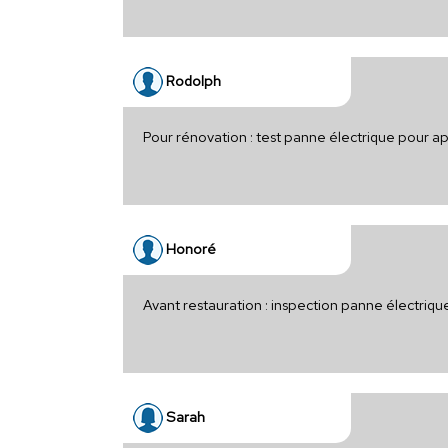
Rodolph
Pour rénovation : test panne électrique pour 
Honoré
Avant restauration : inspection panne électriq
Sarah