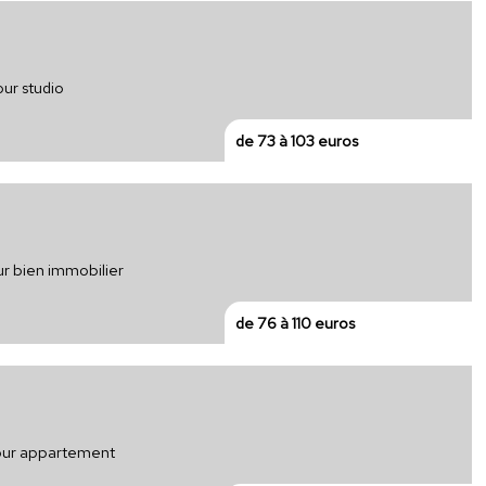
our studio
de 73 à 103 euros
ur bien immobilier
de 76 à 110 euros
 pour appartement