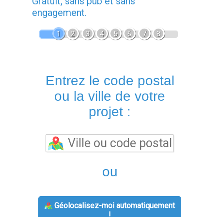
Gratuit, sans pub et sans
engagement.
1
2
3
4
5
6
7
8
Entrez le code postal
ou la ville de votre
projet :
ou
Géolocalisez-moi automatiquement
!