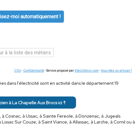
isez-moi automatiquement !
r à la liste des métiers
CGU
-
Confidentialité
- Service proposé par
ViteUnDevis.com
-
Vous êtes un artisan ?
s dans l'électricité sont en activité dans le département 19
icien à La Chapelle Aux Brocs ici ↑
, à Cosnac, à Ussac, à Sainte Fereole, à Donzenac, à Jugeals
Lissac Sur Couze, à Saint Viance, à Allassac, à Larche, à Cornil ou à