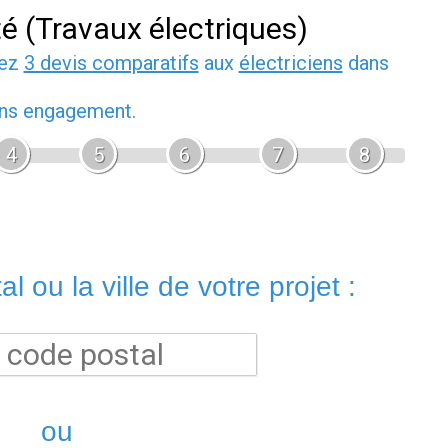
té (Travaux électriques)
dez
3 devis comparatifs
aux
électriciens
dans
sans engagement.
4
5
6
7
8
l ou la ville de votre projet :
ou