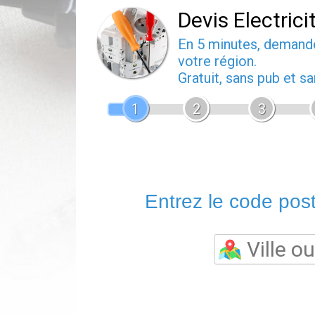
Devis Electrici
En 5 minutes, deman
votre région.
Gratuit, sans pub et 
1
2
3
Entrez le code posta