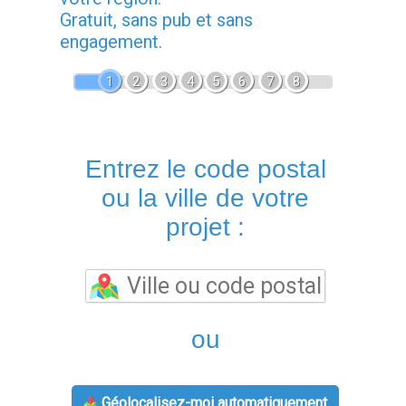
Gratuit, sans pub et sans
engagement.
1
2
3
4
5
6
7
8
Entrez le code postal
ou la ville de votre
projet :
ou
Géolocalisez-moi automatiquement