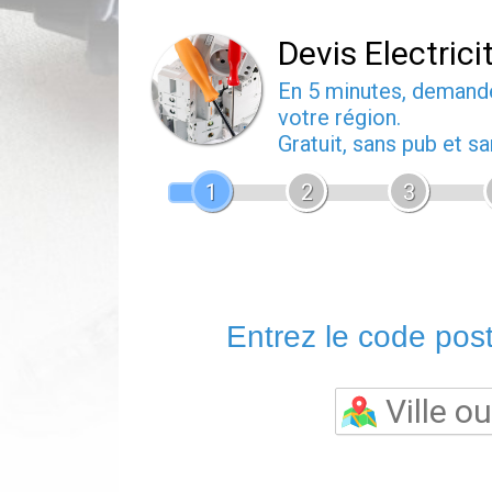
Devis Electrici
En 5 minutes, deman
votre région.
Gratuit, sans pub et 
1
2
3
Entrez le code posta