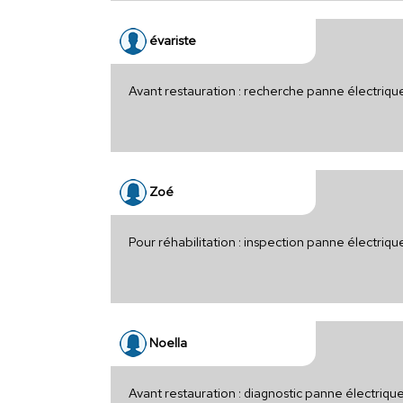
évariste
Avant restauration : recherche panne électriq
Zoé
Pour réhabilitation : inspection panne électri
Noella
Avant restauration : diagnostic panne électriq