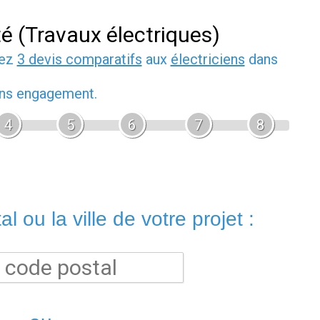
té (Travaux électriques)
dez
3 devis comparatifs
aux
électriciens
dans
sans engagement.
4
5
6
7
8
l ou la ville de votre projet :