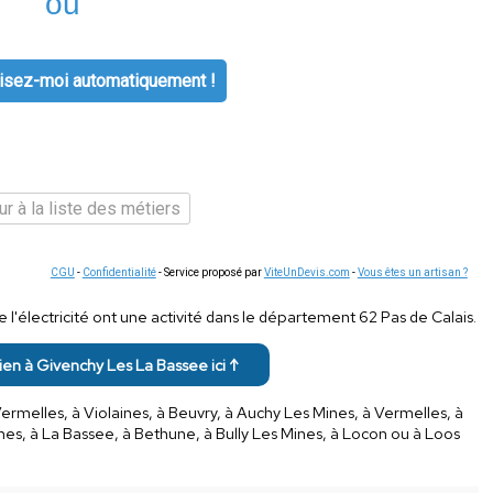
ou
isez-moi automatiquement !
r à la liste des métiers
CGU
-
Confidentialité
- Service proposé par
ViteUnDevis.com
-
Vous êtes un artisan ?
l'électricité ont une activité dans le département 62 Pas de Calais.
cien à Givenchy Les La Bassee ici ↑
Vermelles, à Violaines, à Beuvry, à Auchy Les Mines, à Vermelles, à
es, à La Bassee, à Bethune, à Bully Les Mines, à Locon ou à Loos