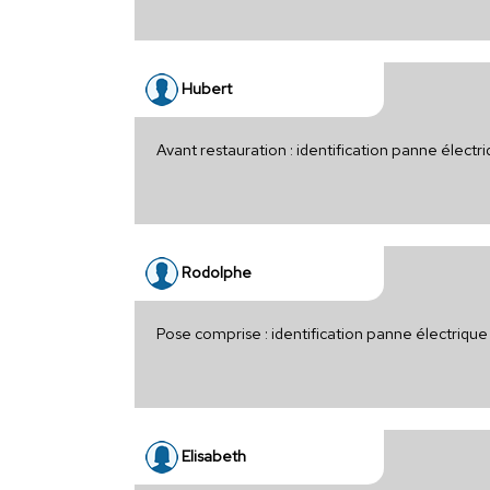
Hubert
Avant restauration : identification panne élec
Rodolphe
Pose comprise : identification panne électriqu
Elisabeth