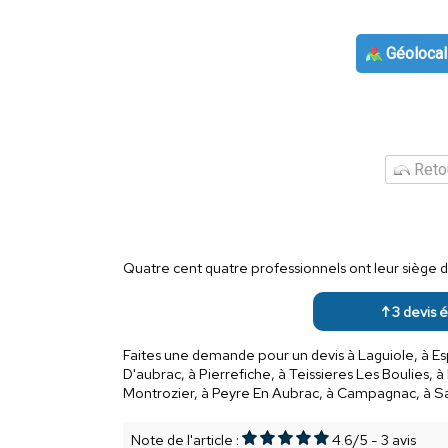
Géolocal
Retou
Quatre cent quatre professionnels ont leur siège 
↑ 3 devis é
Faites une demande pour un devis à Laguiole, à Esp
D'aubrac, à Pierrefiche, à Teissieres Les Boulies, à
Montrozier, à Peyre En Aubrac, à Campagnac, à S
Note de l'article :
4.6
/
5
-
3
avis