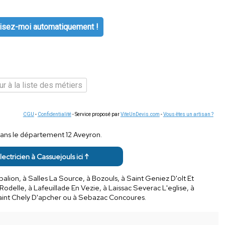
isez-moi automatiquement !
r à la liste des métiers
CGU
-
Confidentialité
- Service proposé par
ViteUnDevis.com
-
Vous êtes un artisan ?
dans le département 12 Aveyron.
lectricien à Cassuejouls ici ↑
alion, à Salles La Source, à Bozouls, à Saint Geniez D'olt Et
 Rodelle, à Lafeuillade En Vezie, à Laissac Severac L'eglise, à
aint Chely D'apcher ou à Sebazac Concoures.