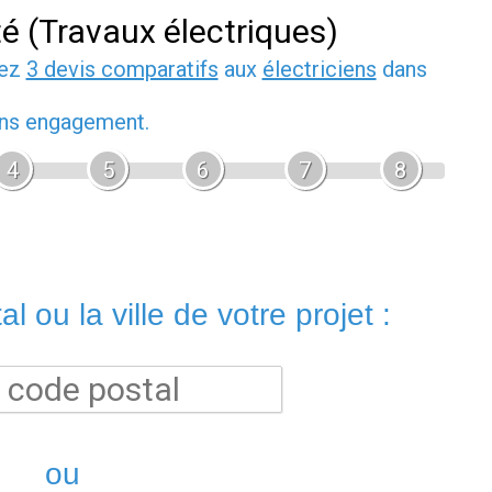
té (Travaux électriques)
dez
3 devis comparatifs
aux
électriciens
dans
sans engagement.
4
5
6
7
8
l ou la ville de votre projet :
ou