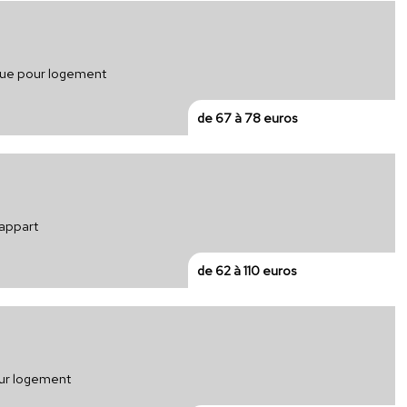
ique pour logement
de 67 à 78 euros
 appart
de 62 à 110 euros
our logement