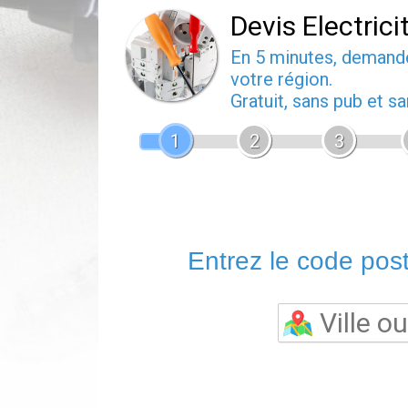
Devis Electrici
En 5 minutes, deman
votre région.
Gratuit, sans pub et 
1
2
3
Entrez le code posta