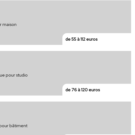
ur maison
de 55 à 112 euros
que pour studio
de 76 à 120 euros
 pour bâtiment