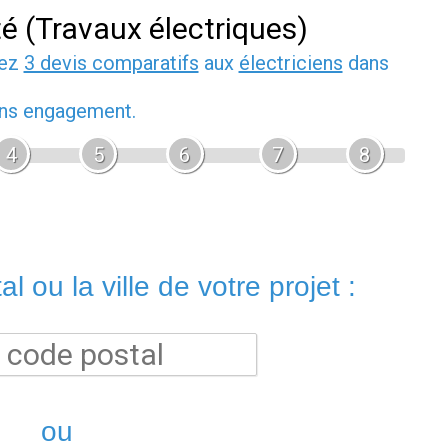
té (Travaux électriques)
dez
3 devis comparatifs
aux
électriciens
dans
sans engagement.
4
5
6
7
8
l ou la ville de votre projet :
ou