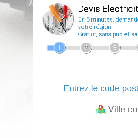
Devis Electrici
En 5 minutes, deman
votre région.
Gratuit, sans pub et 
1
2
3
Entrez le code posta