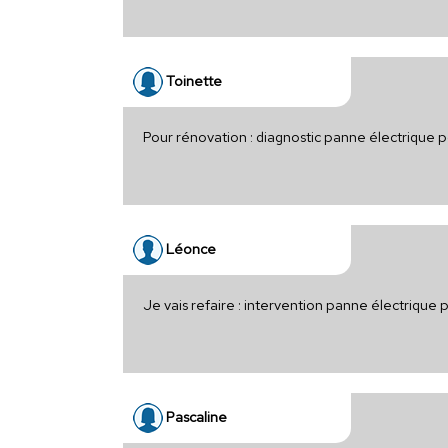
Toinette
Pour rénovation : diagnostic panne électrique
Léonce
Je vais refaire : intervention panne électrique
Pascaline