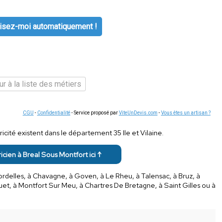
isez-moi automatiquement !
r à la liste des métiers
CGU
-
Confidentialité
- Service proposé par
ViteUnDevis.com
-
Vous êtes un artisan ?
ricité existent dans le département 35 Ile et Vilaine.
ricien à Breal Sous Montfort ici ↑
ordelles, à Chavagne, à Goven, à Le Rheu, à Talensac, à Bruz, à
uet, à Montfort Sur Meu, à Chartres De Bretagne, à Saint Gilles ou à