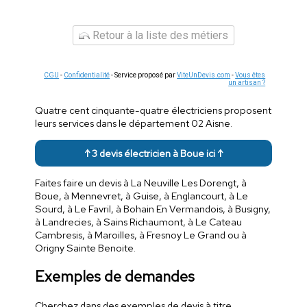
Retour à la liste des métiers
CGU
-
Confidentialité
- Service proposé par
ViteUnDevis.com
-
Vous êtes
un artisan ?
Quatre cent cinquante-quatre électriciens proposent
leurs services dans le département 02 Aisne.
↑ 3 devis électricien à Boue ici ↑
Faites faire un devis à La Neuville Les Dorengt, à
Boue, à Mennevret, à Guise, à Englancourt, à Le
Sourd, à Le Favril, à Bohain En Vermandois, à Busigny,
à Landrecies, à Sains Richaumont, à Le Cateau
Cambresis, à Maroilles, à Fresnoy Le Grand ou à
Origny Sainte Benoite.
Exemples de demandes
Cherchez dans des exemples de devis à titre