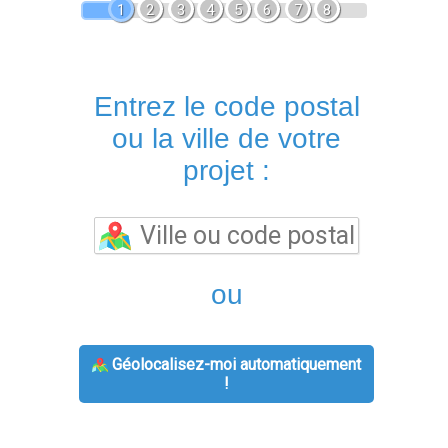
1
2
3
4
5
6
7
8
Entrez le code postal
ou la ville de votre
projet :
ou
Géolocalisez-moi automatiquement
!