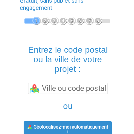
Gratuit, sans pub et sans
engagement.
1
2
3
4
5
6
7
8
Entrez le code postal
ou la ville de votre
projet :
ou
Géolocalisez-moi automatiquement
!