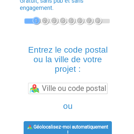
Gratuit, sans pub et sans
engagement.
1
2
3
4
5
6
7
8
Entrez le code postal
ou la ville de votre
projet :
ou
Géolocalisez-moi automatiquement
!