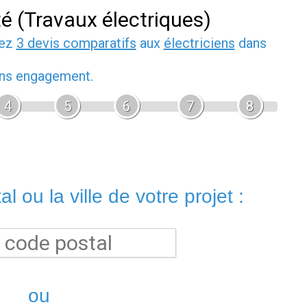
té (Travaux électriques)
dez
3 devis comparatifs
aux
électriciens
dans
sans engagement.
4
5
6
7
8
l ou la ville de votre projet :
ou