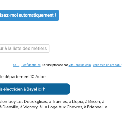
isez-moi automatiquement !
r à la liste des métiers
CGU
-
Confidentialité
- Service proposé par
ViteUnDevis.com
-
Vous êtes un artisan ?
s le département 10 Aube.
s électricien à Bayel ici ↑
Colombey Les Deux Eglises, à Trannes, à Llupia, à Bricon, à
à Dienville, à Vignory, à La Loge Aux Chevres, à Brienne Le