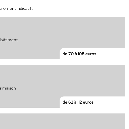
urement indicatif :
r bâtiment
de 70 à 108 euros
ur maison
de 62 à 112 euros