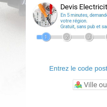
Devis Electrici
En 5 minutes, deman
votre région.
Gratuit, sans pub et 
1
2
3
Entrez le code posta