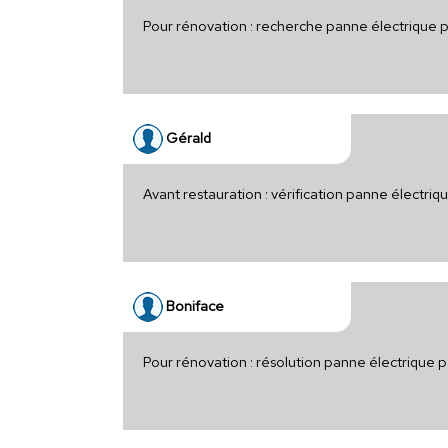
Pour rénovation : recherche panne électrique 
Gérald
Avant restauration : vérification panne électri
Boniface
Pour rénovation : résolution panne électrique