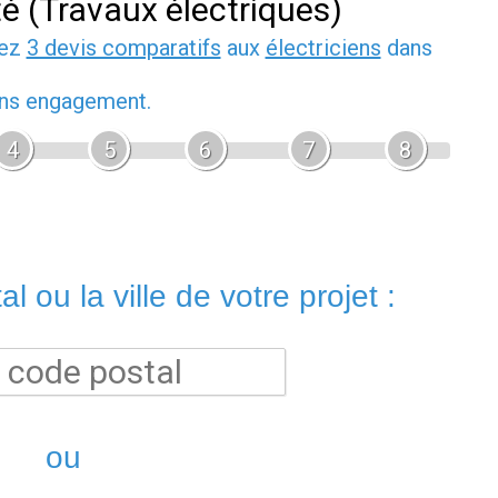
té (Travaux électriques)
dez
3 devis comparatifs
aux
électriciens
dans
sans engagement.
4
5
6
7
8
l ou la ville de votre projet :
ou