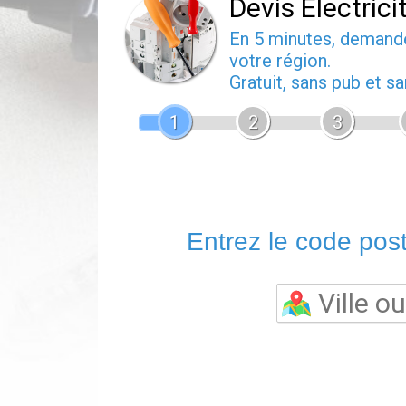
Devis Electrici
En 5 minutes, deman
votre région.
Gratuit, sans pub et 
1
2
3
Entrez le code posta