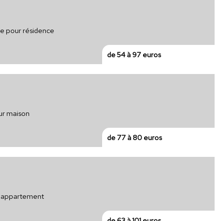
que pour résidence
de 54 à 97 euros
our maison
de 77 à 80 euros
ur appartement
de 63 à 101 euros