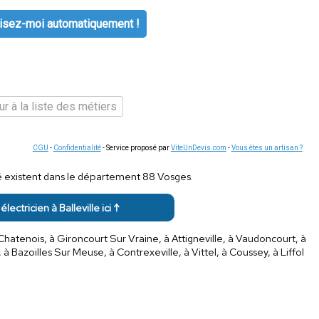
isez-moi automatiquement !
r à la liste des métiers
CGU
-
Confidentialité
- Service proposé par
ViteUnDevis.com
-
Vous êtes un artisan ?
té existent dans le département 88 Vosges.
électricien à Balleville ici ↑
 Chatenois, à Gironcourt Sur Vraine, à Attigneville, à Vaudoncourt, à
à Bazoilles Sur Meuse, à Contrexeville, à Vittel, à Coussey, à Liffol