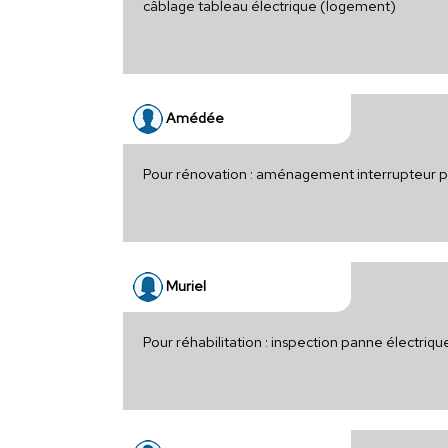
câblage tableau électrique (logement)
Amédée
Pour rénovation : aménagement interrupteur p
Muriel
Pour réhabilitation : inspection panne électriq