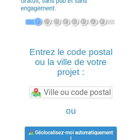
Gratuit, sans pub et sans
engagement.
1
2
3
4
5
6
7
8
Entrez le code postal
ou la ville de votre
projet :
ou
Géolocalisez-moi automatiquement
!